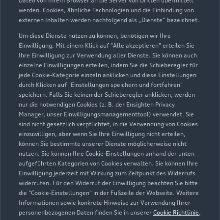
Daten von Ihrem Browser an die Server von Dritten übermittelt
werden. Cookies, ähnliche Technologien und die Einbindung von
externen Inhalten werden nachfolgend als „Dienste“ bezeichnet.
Heisterstraße 6-10
90441 Nürnberg
Um diese Dienste nutzen zu können, benötigen wir Ihre
Einwilligung. Mit einem Klick auf "Alle akzeptieren" erteilen Sie
Ihre Einwilligung zur Verwendung aller Dienste. Sie können auch
0911 42360
einzelne Einwilligungen erteilen, indem Sie die Schieberegler für
jede Cookie-Kategorie einzeln anklicken und diese Einstellungen
audi.nuernberg@feser-graf.de
durch Klicken auf "Einstellungen speichern und fortfahren"
speichern. Falls Sie keinen der Schieberegler anklicken, werden
nur die notwendigen Cookies (z. B. der Ensighten Privacy
Kontaktdaten herunterladen
Manager, unser Einwilligungsmanagementtool) verwendet. Sie
sind nicht gesetzlich verpflichtet, in die Verwendung von Cookies
einzuwilligen, aber wenn Sie Ihre Einwilligung nicht erteilen,
können Sie bestimmte unserer Dienste möglicherweise nicht
Öffnungszeiten
nutzen. Sie können Ihre Cookie-Einstellungen anhand der unten
aufgeführten Kategorien von Cookies verwalten. Sie können Ihre
Einwilligung jederzeit mit Wirkung zum Zeitpunkt des Widerrufs
widerrufen. Für den Widerruf der Einwilligung beachten Sie bitte
Service
die "Cookie-Einstellungen" in der Fußzeile der Webseite. Weitere
Geschlossen
,
öffnet am
Montag 07:30
Informationen sowie konkrete Hinweise zur Verwendung Ihrer
personenbezogenen Daten finden Sie in unserer
Cookie Richtlinie
,