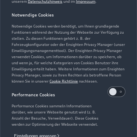
unserem
Datenschutzhinweis
und im
Impressum
.
Teile- & Zubehörverkauf
Geschlossen
,
öffnet am
Montag 07:30
Notwendige Cookies
Notwendige Cookies werden benötigt, um Ihnen grundlegende
Funktionen während der Nutzung der Webseite zur Verfügung zu
stellen. Zu diesen Funktionen gehört z. B. der
Fahrzeugkonfigurator oder der Ensighten Privacy Manager (unser
Einwilligungsmanagementtool). Der Ensighten Privacy Manager
Zurück nach oben
verwendet Cookies, um Informationen darüber zu speichern, ob
und wenn ja, für welche Kategorien von Cookies Benutzer ihre
Einwilligung erteilt haben. Weitere Informationen zum Ensighten
Modelle
Privacy Manager, sowie zu Ihren Rechten als betroffene Person
können Sie in unserer
Cookie Richtlinie
nachlesen.
Kaufen & leasen
Alle Modelle
Performance Cookies
Modelle vergleichen
Service & Zubehör
Performance Cookies sammeln Informationen
Neuwagensuche
darüber, wie unsere Webseite genutzt wird (z. B.
Elektromodelle
Anzahl der Besuche, Verweildauer). Diese Cookies
Gebrauchtwagensuche
Support
werden zur Optimierung der Webseite verwendet.
Saisonale Angebote
Plug-in-Hybride
Gebrauchtwagen
Einstellungen anpassen